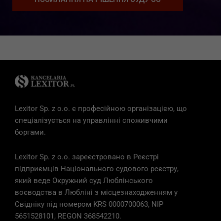
Necessary
These
cookies are
not optional.
They are
needed for
the website
to function.
Lexitor Sp. z o.o. є професійною організацією, що
спеціалізується на управлінні споживчими
Statistics
In order for
боргами.
us to
improve the
Lexitor Sp. z o.o. зареєстровано в Реєстрі
website's
functionality
підприємців Національного судового реєстру,
and
який веде Окружний суд Люблінського
structure,
воєводства в Любліні з місцезнаходженням у
based on
how the
Свідніку під номером KRS 0000700063, NIP
website is
5651528101, REGON 368542210.
used.