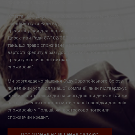
прийнявши рішення про те, що:
“Стаття 16(1) Директиви 2008/48/ЄС Європейського
Парламенту та Ради від 23 квітня 2008 року про
кредитні угоди для споживачів та скасування
Директиви Ради 87/102/ЄЕС повинна тлумачитися як
така, що право споживача на зменшення загальної
вартості кредиту в разі дострокового погашення
кредиту включає всі витрати, покладені на
споживача”.
Ми розглядаємо рішення Суду Європейського Союзу
як великий успіх для нашої компанії, який підтверджує
правильність наших дій на сьогоднішній день, в той же
час це рішення повинно мати значні наслідки для всіх
споживачів у Польщі, які достроково погасили
споживчий кредит.
ПОСИЛАННЯ НА РІШЕННЯ СУДУ ЄС