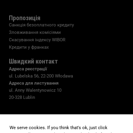
Пропозиція
Experience
Санкція безоплатного кредиту
In order for
our website
Зловживання комісіями
to perform
Скасування індексу WIBOR
as well as
possible
Кредити у франках
during your
visit. If you
Швидкий контакт
refuse these
cookies,
Адреса реєстрації
some
ul. Lubelska 56, 22-200 Włodawa
functionality
Адреса для листування
will
disappear
ul. Anny Walentynowicz 10
from the
20-328 Lublin
website.
Ярлики
Marketing
Головна сторінка
By sharing
We serve cookies. If you think that's ok, just click
your
Про нас