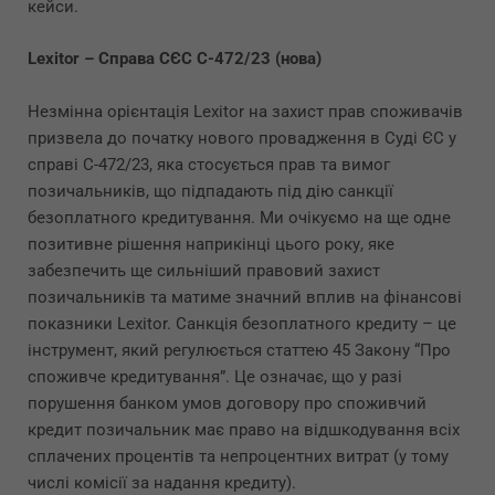
кейси.
Lexitor – Справа СЄС C-472/23 (нова)
Незмінна орієнтація Lexitor на захист прав споживачів
призвела до початку нового провадження в Суді ЄС у
справі C-472/23, яка стосується прав та вимог
позичальників, що підпадають під дію санкції
безоплатного кредитування. Ми очікуємо на ще одне
позитивне рішення наприкінці цього року, яке
забезпечить ще сильніший правовий захист
позичальників та матиме значний вплив на фінансові
показники Lexitor. Санкція безоплатного кредиту – це
інструмент, який регулюється статтею 45 Закону “Про
споживче кредитування”. Це означає, що у разі
порушення банком умов договору про споживчий
кредит позичальник має право на відшкодування всіх
сплачених процентів та непроцентних витрат (у тому
числі комісії за надання кредиту).