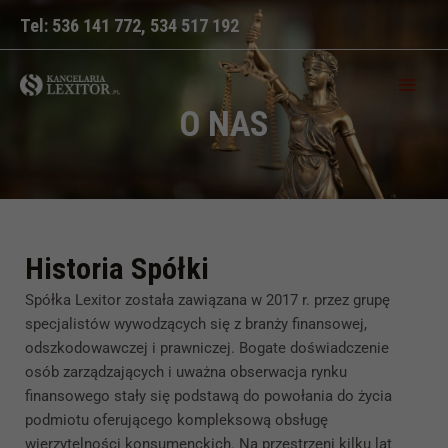
Skip
Tel:
536 141 772
,
534 517 192
to
content
MAI
MEN
O NAS
Historia Spółki
Spółka Lexitor została zawiązana w 2017 r. przez grupę
specjalistów wywodzących się z branży finansowej,
odszkodowawczej i prawniczej. Bogate doświadczenie
osób zarządzających i uważna obserwacja rynku
finansowego stały się podstawą do powołania do życia
podmiotu oferującego kompleksową obsługę
wierzytelności konsumenckich. Na przestrzeni kilku lat