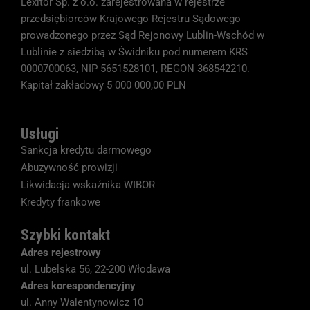
jest używana.
Lexitor Sp. z o.o. zarejestrowana w rejestrze
przedsiębiorców Krajowego Rejestru Sądowego
prowadzonego przez Sąd Rejonowy Lublin-Wschód w
Doświadczenie
Lublinie z siedzibą w Świdniku pod numerem KRS
Aby nasza strona
0000700063, NIP 5651528101, REGON 368542210.
internetowa
działała jak
Kapitał zakładowy 5 000 000,00 PLN
najlepiej podczas
twojego przejścia
na nią. Jeśli
Usługi
odrzucisz te pliki
cookie, niektóre
Sankcja kredytu darmowego
funkcje znikną ze
Abuzywność prowizji
strony
internetowej.
Likwidacja wskaźnika WIBOR
Kredyty frankowe
Marketing
Szybki kontakt
Udostępniając
Adres rejestrowy
swoje
zainteresowania i
ul. Lubelska 56, 22-200 Włodawa
zachowania
Adres korespondencyjny
podczas
ul. Anny Walentynowicz 10
odwiedzania naszej