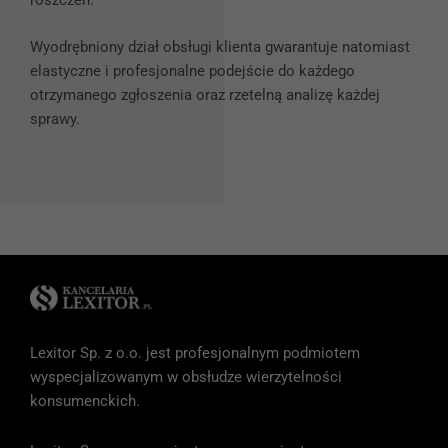
roszczeń.
Wyodrębniony dział obsługi klienta gwarantuje natomiast
elastyczne i profesjonalne podejście do każdego
Konieczne
Te pliki cookie
otrzymanego zgłoszenia oraz rzetelną analizę każdej
nie są
sprawy.
opcjonalne. Są
one potrzebne
do
funkcjonowania
strony
internetowej.
Statystyka
Abyśmy mogli
poprawić
funkcjonalność
Lexitor Sp. z o.o. jest profesjonalnym podmiotem
i strukturę
wyspecjalizowanym w obsłudze wierzytelności
strony
internetowej,
konsumenckich.
na podstawie
tego, jak strona